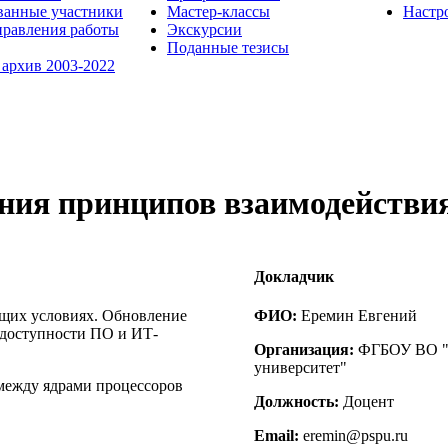
ванные участники
Мастер-классы
Настр
равления работы
Экскурсии
Поданные тезисы
 архив 2003-2022
ения принципов взаимодействи
Докладчик
щих условиях. Обновление
ФИО:
Еремин Евгений
 доступности ПО и ИТ-
Организация:
ФГБОУ ВО "П
университет"
между ядрами процессоров
Должность:
Доцент
Email:
eremin@pspu.ru