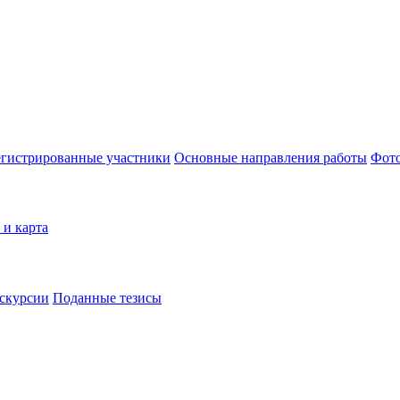
егистрированные участники
Основные направления работы
Фот
 и карта
скурсии
Поданные тезисы