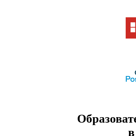
Образоват
в