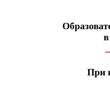
Образоват
в
При 