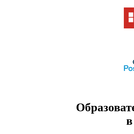
Образоват
в