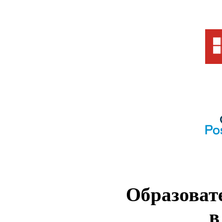
Образоват
в