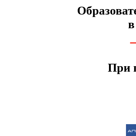
Образоват
в
При 