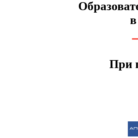
Образоват
в
При 