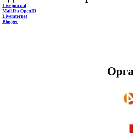
Livejournal
Mail.Ru OpenID
Liveinternet
Blogger
Орга