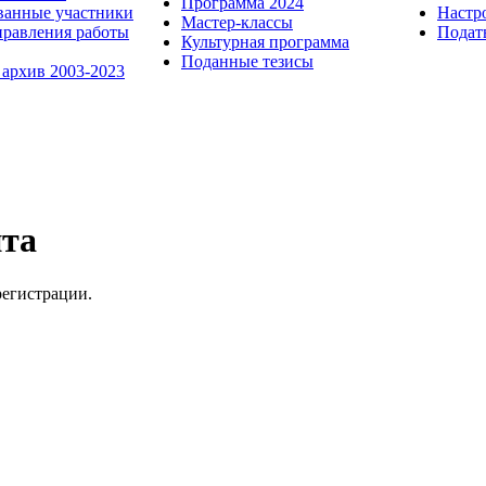
Программа 2024
ванные участники
Настр
Мастер-классы
равления работы
Пода
Культурная программа
Поданные тезисы
 архив 2003-2023
йта
регистрации.