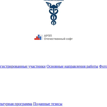
егистрированные участники
Основные направления работы
Фот
льтурная программа
Поданные тезисы