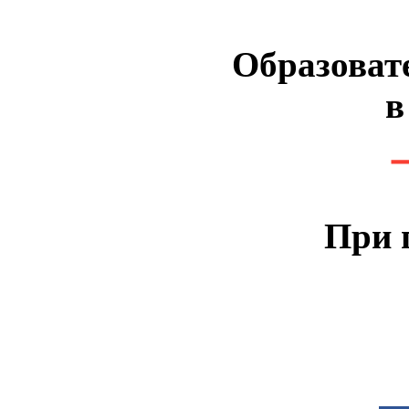
Образоват
в
При 