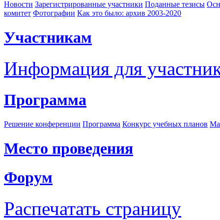
Новости
Зарегистрированные участники
Поданные тезисы
Осн
комитет
Фотографии
Как это было: архив 2003-2020
Участникам
Информация для участни
Программа
Решение конференции
Программа
Конкурс учебных планов
Ма
Место проведения
Форум
Распечатать страницу