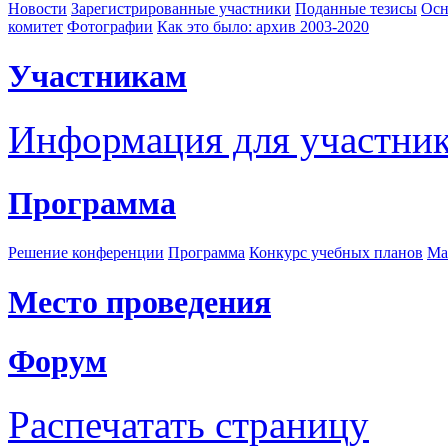
Новости
Зарегистрированные участники
Поданные тезисы
Осн
комитет
Фотографии
Как это было: архив 2003-2020
Участникам
Информация для участни
Программа
Решение конференции
Программа
Конкурс учебных планов
Ма
Место проведения
Форум
Распечатать страницу