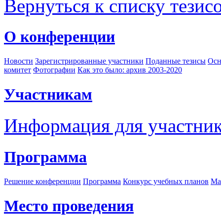
Вернуться к списку тезис
О конференции
Новости
Зарегистрированные участники
Поданные тезисы
Осн
комитет
Фотографии
Как это было: архив 2003-2020
Участникам
Информация для участни
Программа
Решение конференции
Программа
Конкурс учебных планов
Ма
Место проведения