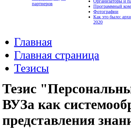
Организаторы и п
партнеров
Программный ком
Фотографии
Как это было: арх
2020
Главная
Главная страница
Тезисы
Тезис "Персональны
ВУЗа как системооб
представления знан