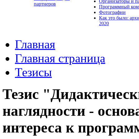
Организаторы и п
партнеров
Программный ком
Фотографии
Как это было: арх
2020
Главная
Главная страница
Тезисы
Тезис "Дидактичес
наглядности - осно
интереса к програ