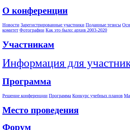
О конференции
Новости
Зарегистрированные участники
Поданные тезисы
Осн
комитет
Фотографии
Как это было: архив 2003-2020
Участникам
Информация для участни
Программа
Решение конференции
Программа
Конкурс учебных планов
Ма
Место проведения
Форум