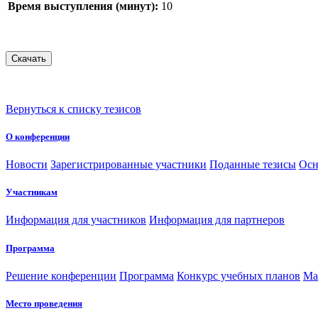
Время выступления (минут):
10
Вернуться к списку тезисов
О конференции
Новости
Зарегистрированные участники
Поданные тезисы
Осн
Участникам
Информация для участников
Информация для партнеров
Программа
Решение конференции
Программа
Конкурс учебных планов
Ма
Место проведения