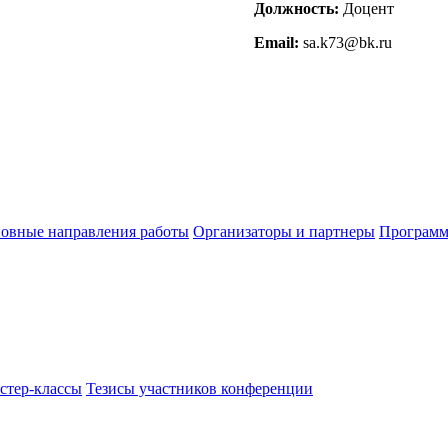
Должность:
Доцент
Email:
sa.k73@bk.ru
овные направления работы
Организаторы и партнеры
Программ
стер-классы
Тезисы участников конференции