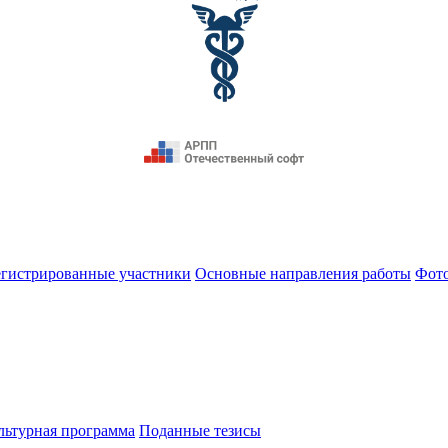
егистрированные участники
Основные направления работы
Фот
льтурная программа
Поданные тезисы