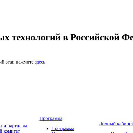
 технологий в Российской Фе
ный этап нажмите
здесь
Программа
Личный кабине
ы и партнеры
Программа
й комитет