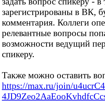
задать вопрос спикеру - в
зарегистрированы в ВК, б
комментария. Коллеги опе
релевантные вопросы поп
возможности ведущий пер
спикеру.
Также можно оставить воп
https://max.ru/join/u4uc
4JD9Zeo2AaEooKvhdfcCc