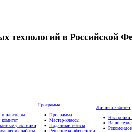
 технологий в Российской Фе
Программа
Личный кабинет
 и партнеры
Программа
Настройки 
 комитет
Мастер-классы
Ваши тези
ванные участники
Поданные тезисы
Рекомендо
равления работы
Решение конференции