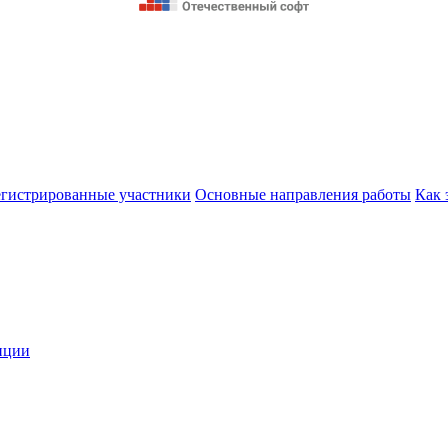
егистрированные участники
Основные направления работы
Как 
нции