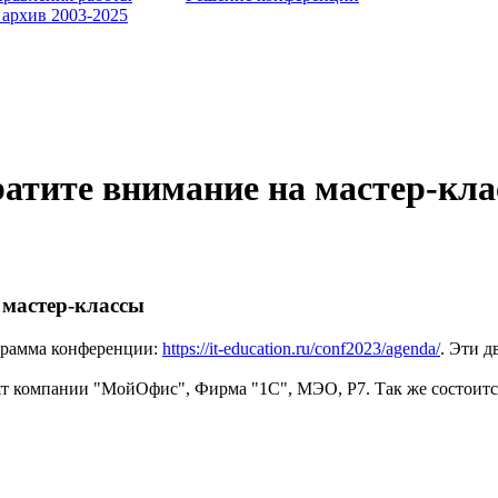
 архив 2003-2025
атите внимание на мастер-кл
 мастер-классы
грамма конференции:
https://it-education.ru/conf2023/agenda/
. Эти д
ят компании "МойОфис", Фирма "1С", МЭО, Р7. Так же состоитс