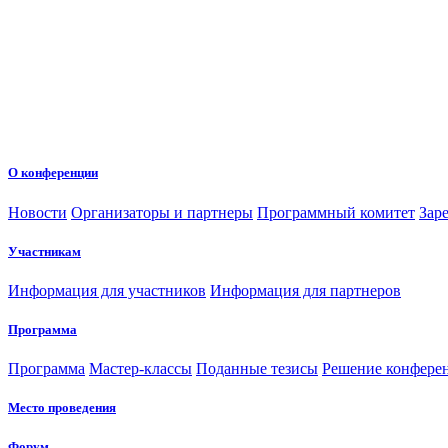
О конференции
Новости
Организаторы и партнеры
Программный комитет
Зар
Участникам
Информация для участников
Информация для партнеров
Программа
Программа
Мастер-классы
Поданные тезисы
Решение конфере
Место проведения
Форум