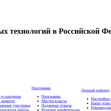
 технологий в Российской Фе
Программа
Личный кабинет
 и партнеры
Программа
Настройки 
 комитет
Мастер-классы
Ваши тези
ванные участники
Поданные тезисы
Рекомендо
равления работы
Решение конференции