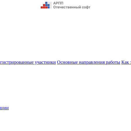
егистрированные участники
Основные направления работы
Как 
нции