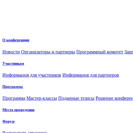
О конференции
Новости
Организаторы и партнеры
Программный комитет
Зар
Участникам
Информация для участников
Информация для партнеров
Программа
Программа
Мастер-классы
Поданные тезисы
Решение конфере
Место проведения
Форум
Распечатать страницу