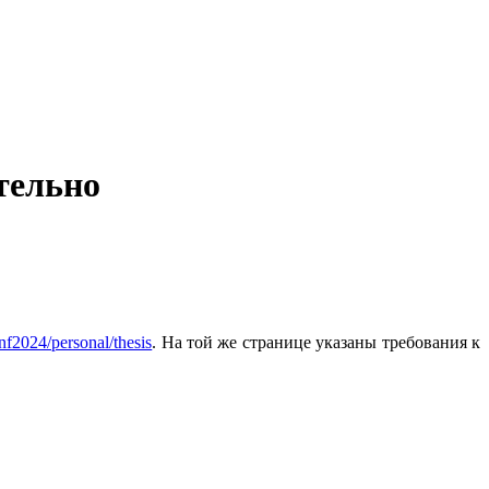
тельно
onf2024/personal/thesis
. На той же странице указаны требования к