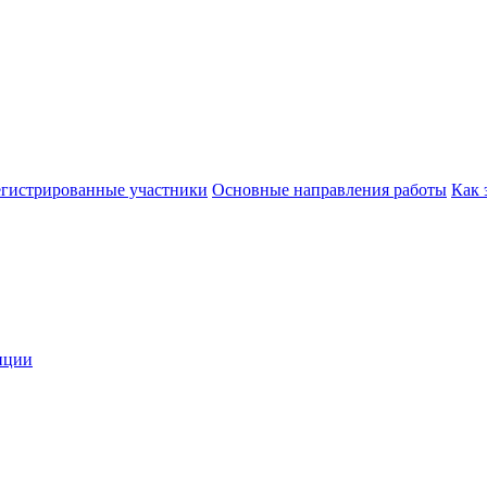
егистрированные участники
Основные направления работы
Как 
нции