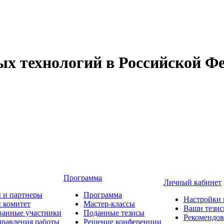
 технологий в Российской Фе
Программа
Личный кабинет
 и партнеры
Программа
Настройки 
 комитет
Мастер-классы
Ваши тези
ванные участники
Поданные тезисы
Рекомендо
равления работы
Решение конференции