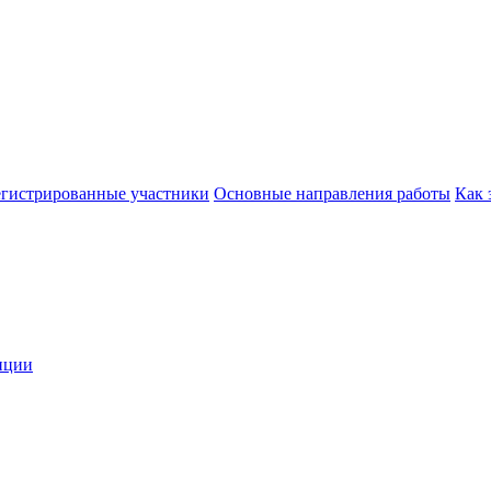
егистрированные участники
Основные направления работы
Как 
нции