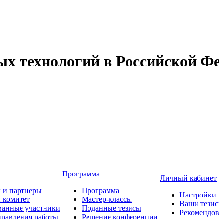
 технологий в Российской Фе
Программа
Личный кабинет
 и партнеры
Программа
Настройки 
 комитет
Мастер-классы
Ваши тези
ванные участники
Поданные тезисы
Рекомендо
равления работы
Решение конференции