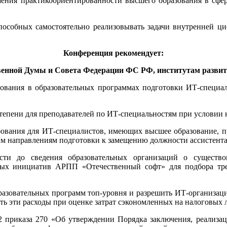
ения практикоориентированности высшего образования в сфе
способных самостоятельно реализовывать задачи внутренней ц
Конференция рекомендует:
енной Думы и Совета Федерации ФС РФ, институтам развит
зования в образовательных программах подготовки ИТ-специа
тепени для преподавателей по ИТ-специальностям при условии н
бования для ИТ-специалистов, имеющих высшее образование, п
 направлениям подготовки к замещению должности ассистента 
ти до сведения образовательных организаций о существ
ных инициатив АРПП «Отечественный софт» для подбора тре
азовательных программ топ-уровня и разрешить ИТ-организаци
ь эти расходы при оценке затрат сэкономленных на налоговых л
 приказа 270 «Об утверждении Порядка заключения, реализаци