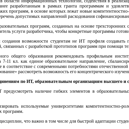
в области информационных технологий, содействия в реализац
нее разработанным в рамках гранта программам и удовлет
таких программ, в основе которых лежат новые компетентностн
перечень допустимых направлений расходования софинансирован
зовательных программ, созданных на основе трехсторонних со
ебитель услуги разработчика, чтобы конкретные программы готов
оздания возможности студентам не ИТ профиля создавать 
 связанных с разработкой прототипов программ при помощи тех
го общего образования рекомендовать профильным институ
 7-11 кл. как единое образовательное направление, сбаланси
е в соответствие с современными потребностями отечественной 
ование» рассмотреть возможность его концентрического изучени
инениям по ИТ, образовательным организациям высшего и ср
Т предусмотреть наличие гибких элементов в образовательны
изировать используемые университетами компетентностно-ро
х программ.
дисциплин, что важно в том числе для быстрой адаптации студе