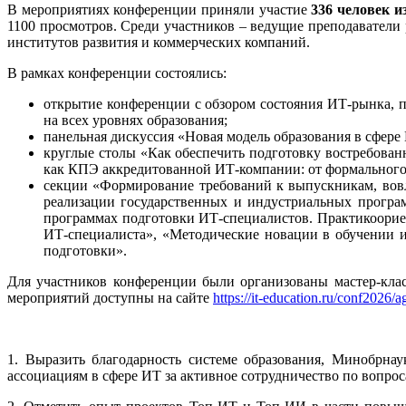
В мероприятиях конференции приняли участие
336 человек и
1100 просмотров. Среди участников – ведущие преподаватели
институтов развития и коммерческих компаний.
В рамках конференции состоялись:
открытие конференции с обзором состояния ИТ-рынка, п
на всех уровнях образования;
панельная дискуссия «Новая модель образования в сфере
круглые столы «Как обеспечить подготовку востребова
как КПЭ аккредитованной ИТ-компании: от формального 
секции «Формирование требований к выпускникам, вов
реализации государственных и индустриальных програ
программах подготовки ИТ-специалистов. Практикоори
ИТ-специалиста», «Методические новации в обучении 
подготовки».
Для участников конференции были организованы мастер-кла
мероприятий доступны на сайте
https://it-education.ru/conf2026/a
1. Выразить благодарность системе образования, Минобрн
ассоциациям в сфере ИТ за активное сотрудничество по вопро