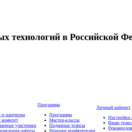
 технологий в Российской Фе
Программа
Личный кабинет
 и партнеры
Программа
Настройки 
 комитет
Мастер-классы
Ваши тези
ванные участники
Поданные тезисы
Рекомендо
равления работы
Решение конференции