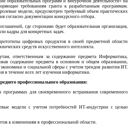
ии образовательных программ и внеурочной деятельности» на
воряющие требованиям гранта к разработанным программам.
о-ролевые модели, предусмотрен требуемый объем практических
ия согласно документации конкурсного отбора.
глашений, где сторонами будет образовательная организация,
или кадры для конкретных задач.
прототипы цифровых продуктов в своей предметной области
нических средств искусственного интеллекта.
там, ответственным за содержание предмета Информатика,
ровав содержание предмета в основном и общем образовании,
экономики и социальной сферы с учетом трендов развития ИТ.
я в течение всех лет изучения информатики.
еднего профессионального образования:
х программах для своевременного встраивания современного
левые модели с учетом потребностей ИТ-индустрии с целью
нтов к изменениям в профессиональной области.