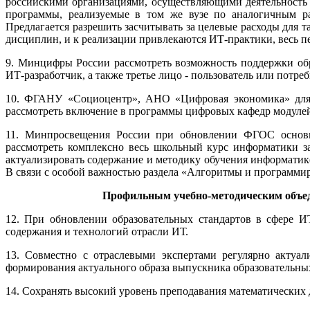
российскими организациями, осуществляющими деятельность 
программы, реализуемые в том же вузе по аналогичным ра
Предлагается разрешить засчитывать за целевые расходы для 
дисциплин, и к реализации привлекаются ИТ-практики, весь 
9. Минцифры России рассмотреть возможность поддержки обра
ИТ-разработчик, а также третье лицо - пользователь или потр
10. ФГАНУ «Социоцентр», АНО «Цифровая экономика» для с
рассмотреть включение в программы цифровых кафедр модулей,
11. Минпросвещения России при обновлении ФГОС основно
рассмотреть комплексно весь школьный курс информатики за
актуализировать содержание и методику обучения информатик
В связи с особой важностью раздела «Алгоритмы и программир
Профильным учебно-методическим объед
12. При обновлении образовательных стандартов в сфере И
содержания и технологий отрасли ИТ.
13. Совместно с отраслевыми экспертами регулярно актуал
формирования актуального образа выпускника образовательны
14. Сохранять высокий уровень преподавания математических 