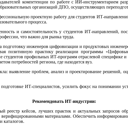
одавателей компетенции по работе с ИИ-инструментарием раз
 образовательных организаций ДПО, осуществляющих переподго
фессиональную проектную работу для студентов ИТ-направлений
зовательного процесса.
нность и самостоятельность у студентов ИТ-направлений, пос
профессии, что важно для рынка труда.
на подготовку инженеров цифровизации и продуктовых инженеро
тывая позитивную практику реализации программы «Цифров
ие студентов профильных ИТ-программ отраслевой специфике и
етом потребностей региона, где находится вуз.
ла: выявление проблем, анализ и проектирование решений, оце
 подготовке ИТ-специалистов, усилить фокус на понимании ус
Рекомендовать ИТ-индустрии:
тый реестр кейсов, лучших практик и актуальных запросов о
е верифицированными материалами. Обеспечить информирование 
и каталогов.