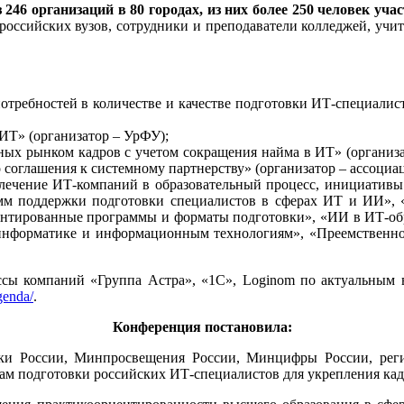
з 246 организаций в 80 городах, из них более 250 человек уча
 российских вузов, сотрудники и преподаватели колледжей, учи
отребностей в количестве и качестве подготовки ИТ-специали
 ИТ» (организатор – УрФУ);
нных рынком кадров с учетом сокращения найма в ИТ» (органи
соглашения к системному партнерству» (организатор – ассоци
лечение ИТ-компаний в образовательный процесс, инициативы
мм поддержки подготовки специалистов в сферах ИТ и ИИ», 
ентированные программы и форматы подготовки», «ИИ в ИТ-об
информатике и информационным технологиям», «Преемственнос
ссы компаний «Группа Астра», «1С», Loginom по актуальным
genda/
.
Конференция постановила:
ауки России, Минпросвещения России, Минцифры России, рег
сам подготовки российских ИТ-специалистов для укрепления кад