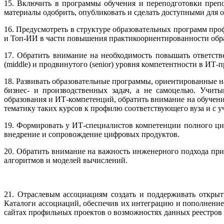
15. Включить в программы обучения и переподготовки преп
материалы одобрить, опубликовать и сделать доступными для
16. Предусмотреть в структуре образовательных программ про
и Топ-ИИ в части повышения практикоориентированности обра
17. Обратить внимание на необходимость повышать ответстве
(middle) и продвинутого (senior) уровня компетентности в ИТ-
18. Развивать образовательные программы, ориентированные 
бизнес- и производственных задач, а не самоцелью. Учи
образования и ИТ-компетенций, обратить внимание на обучен
тематику таких курсов к профилю соответствующего вуза и с уч
19. Формировать у ИТ-специалистов компетенции полного цик
внедрение и сопровождение цифровых продуктов.
20. Обратить внимание на важность инженерного подхода при
алгоритмов и моделей вычислений.
21. Отраслевым ассоциациям создать и поддерживать откры
Каталоги ассоциаций, обеспечив их интеграцию и пополнени
сайтах профильных проектов о возможностях данных реестров 