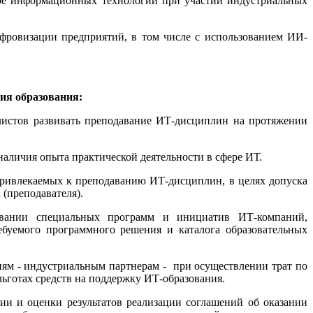
ре информационных технологий при участии индустриальных
ифровизации предприятий, в том числе с использованием ИИ-
ия образования:
листов развивать преподавание ИТ-дисциплин на протяжении
аличия опыта практической деятельности в сфере ИТ.
ривлекаемых к преподаванию ИТ-дисциплин, в целях допуска
(преподавателя).
овании специальных программ и инициатив ИТ-компаний,
буемого программного решения и каталога образовательных
ям - индустриальным партнерам - при осуществлении трат по
ьготах средств на поддержку ИТ-образования.
и и оценки результатов реализации соглашений об оказании