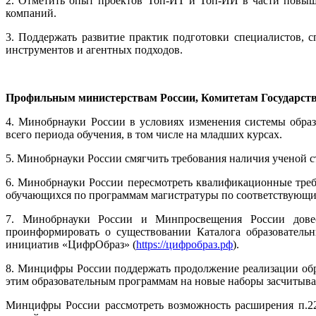
2. Отметить опыт проектов Топ-ИТ и Топ-ИИ в части повыш
компаний.
3. Поддержать развитие практик подготовки специалистов, 
инструментов и агентных подходов.
Профильным министерствам России, Комитетам Государств
4. Минобрнауки России в условиях изменения системы обра
всего периода обучения, в том числе на младших курсах.
5. Минобрнауки России смягчить требования наличия ученой с
6. Минобрнауки России пересмотреть квалификационные тре
обучающихся по программам магистратуры по соответствующим
7. Минобрнауки России и Минпросвещения России довес
проинформировать о существовании Каталога образователь
инициатив «ЦифрОбраз» (
https://цифробраз.рф
).
8. Минцифры России поддержать продолжение реализации обр
этим образовательным программам на новые наборы засчитыват
Минцифры России рассмотреть возможность расширения п.22