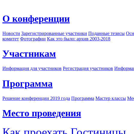
О конференции
Новости
Зарегистрированные участники
Поданные тезисы
Осн
комитет
Фотографии
Как это было: архив 2003-2018
Участникам
Информация для участников
Регистрация участников
Информац
Программа
Решение конференции 2019 года
Программа
Мастер классы
Me
Место проведения
Как проехать
Гостиницы