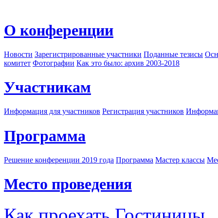
О конференции
Новости
Зарегистрированные участники
Поданные тезисы
Осн
комитет
Фотографии
Как это было: архив 2003-2018
Участникам
Информация для участников
Регистрация участников
Информац
Программа
Решение конференции 2019 года
Программа
Мастер классы
Me
Место проведения
Как проехать
Гостиницы