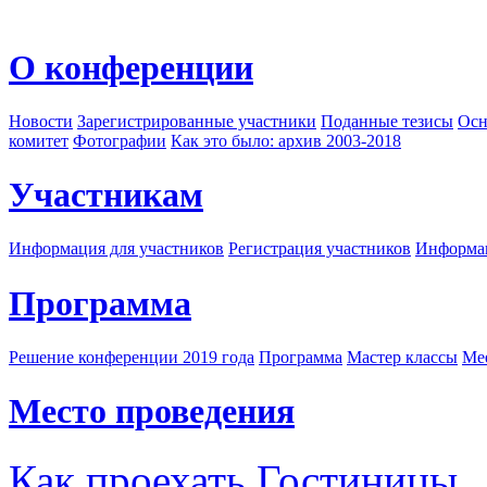
О конференции
Новости
Зарегистрированные участники
Поданные тезисы
Осн
комитет
Фотографии
Как это было: архив 2003-2018
Участникам
Информация для участников
Регистрация участников
Информац
Программа
Решение конференции 2019 года
Программа
Мастер классы
Me
Место проведения
Как проехать
Гостиницы