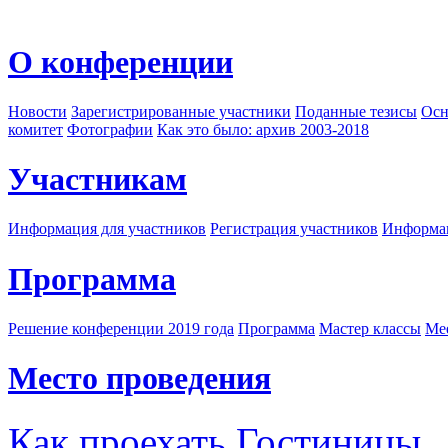
О конференции
Новости
Зарегистрированные участники
Поданные тезисы
Осн
комитет
Фотографии
Как это было: архив 2003-2018
Участникам
Информация для участников
Регистрация участников
Информац
Программа
Решение конференции 2019 года
Программа
Мастер классы
Me
Место проведения
Как проехать
Гостиницы