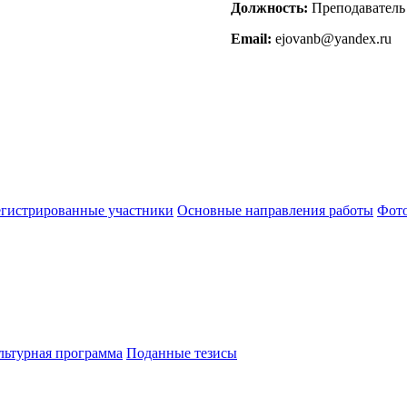
Должность:
Преподавател
Email:
ejovanb@yandex.ru
егистрированные участники
Основные направления работы
Фот
льтурная программа
Поданные тезисы