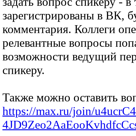
задать вопрос спикеру - в
зарегистрированы в ВК, б
комментария. Коллеги опе
релевантные вопросы поп
возможности ведущий пер
спикеру.
Также можно оставить воп
https://max.ru/join/u4uc
4JD9Zeo2AaEooKvhdfcCc