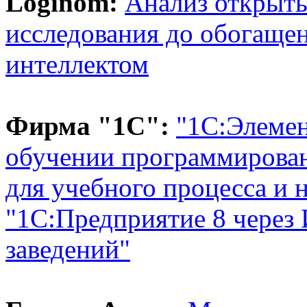
Loginom:
Анализ открыты
исследования до обогаще
интеллектом
Фирма "1С":
"1С:Элемен
обучении программирова
для учебного процесса и 
"1С:Предприятие 8 через
заведений"