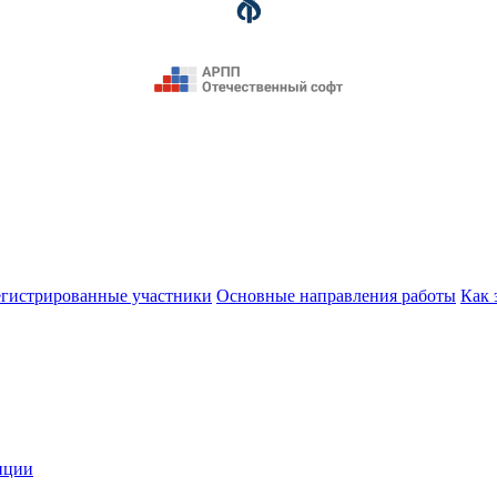
егистрированные участники
Основные направления работы
Как 
нции