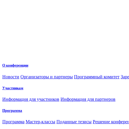
О конференции
Новости
Организаторы и партнеры
Программный комитет
Зар
Участникам
Информация для участников
Информация для партнеров
Программа
Программа
Мастер-классы
Поданные тезисы
Решение конфере