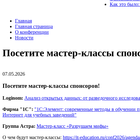
Как это было:
Главная
Главная страница
О конференции
Новости
Посетите мастер-классы спон
07.05.2026
Посетите мастер-классы спонсоров!
Loginom:
Анализ открытых данных: от разведочного исследов
Фирма "1С":
"1С:Элемент: современные методы в обучении
Интернет для учебных заведений"
Группа Астра:
Мастер-класс «Разрушаем мифы»
О чем будут мастер-классы:
https://it-education.ru/conf2026/agend