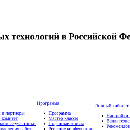
 технологий в Российской Фе
Программа
Личный кабинет
 и партнеры
Программа
Настройки 
 комитет
Мастер-классы
Ваши тези
ванные участники
Поданные тезисы
Рекомендо
равления работы
Решение конференции