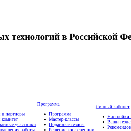
 технологий в Российской Фе
Программа
Личный кабинет
 и партнеры
Программа
Настройки 
 комитет
Мастер-классы
Ваши тези
ванные участники
Поданные тезисы
Рекомендо
равления работы
Решение конференции