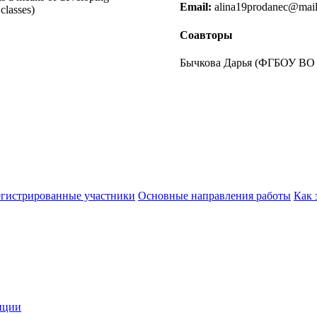
Email:
alina19prodanec@mail
 classes)
Соавторы
Бычкова Дарья (ФГБОУ ВО 
егистрированные участники
Основные направления работы
Как 
нции