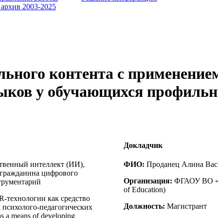
 архив 2003-2025
льного контента с применение
ков у обучающихся профильны
Докладчик
твенный интеллект (ИИ),
ФИО:
Проданец Алина Васил
 гражданина цифрового
Организация:
ФГАОУ ВО «Го
трументарий
of Education)
R-технологии как средство
Должность:
Магистрант
психолого-педагогических
s a means of developing