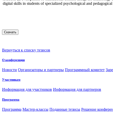
digital skills in students of specialized psychological and pedagogical
Вернуться к списку тезисов
О конференции
Новости
Организаторы и партнеры
Программный комитет
Зар
Участникам
Информация для участников
Информация для партнеров
Программа
Программа
Мастер-классы
Поданные тезисы
Решение конфере