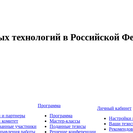
 технологий в Российской Фе
Программа
Личный кабинет
 и партнеры
Программа
Настройки 
 комитет
Мастер-классы
Ваши тези
ванные участники
Поданные тезисы
Рекомендо
равления работы
Решение конференции