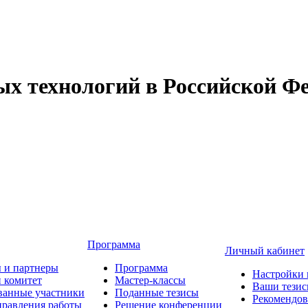
 технологий в Российской Фе
Программа
Личный кабинет
 и партнеры
Программа
Настройки 
 комитет
Мастер-классы
Ваши тези
ванные участники
Поданные тезисы
Рекомендо
равления работы
Решение конференции