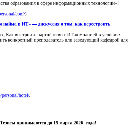
ства образования в сфере информационных технологий»!
personal/conf/
)
найма в ИТ» — дискуссия о том, как перестроить
ях, Как выстроить партнёрство с ИТ-компанией в условиях
нить конкретный преподаватель или заведующий кафедрой для
6/personal/hotel/
.
Тезисы принимаются
до 15 марта 2026 года!