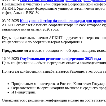
Приглашаем к участию в 24-й открытой Всероссийской конфе
АПКИТ, Уральским федеральным университетом имени первого
софт», Альянс RISC-V.
03.07.2025
Конкурсный отбор базовой площадки для провед
АПКИТ объявляет о поиске соорганизатора на базе которого б
запланированная на май 2026 года.
Будем признательны членам АПКИТ и другим заинтересованным
конференции и по соорганизаторам мероприятия.
Предложения
о месте проведения, об организациях-исп
16.06.2025
Опубликовано решение конференции 2025 года
Цель конференции – обмен передовым опытом взаимодействия 
По итогам конференции вырабатывается Решение, в котором в
Профильным министерствам России, Комитетам Государс
Образовательным организациям высшего и среднего про
ИТ-индустрии.
Ознакомиться с решением конференции можно на соответству