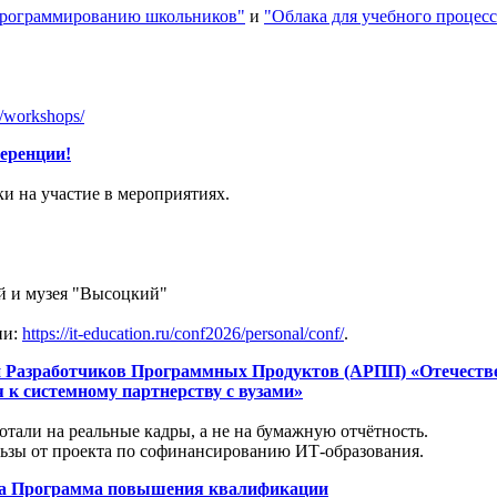
 программированию школьников"
и
"Облака для учебного процесс
a/workshops/
еренции!
и на участие в мероприятиях.
ой и музея "Высоцкий"
ии:
https://it-education.ru/conf2026/personal/conf/
.
ции Разработчиков Программных Продуктов (АРПП) «Отечест
 к системному партнерству с вузами»
отали на реальные кадры, а не на бумажную отчётность.
льзы от проекта по софинансированию ИТ-образования.
на Программа повышения квалификации