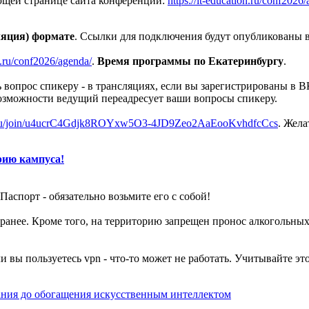
ющей странице сайта конференции:
https://it-education.ru/conf202
ляция) формате
. Ссылки для подключения будут опубликованы 
on.ru/conf2026/agenda/
.
Время программы по Екатеринбургу
.
вопрос спикеру - в трансляциях, если вы зарегистрированы в В
озможности ведущий переадресует ваши вопросы спикеру.
x.ru/join/u4ucrC4Gdjk8ROYxw5O3-4JD9Zeo2AaEooKvhdfcCcs
. Жела
рию кампуса!
Паспорт - обязательно возьмите его с собой!
 заранее. Кроме того, на территорию запрещен пронос алкоголь
ли вы пользуетесь vpn - что-то может не работать. Учитывайте эт
ания до обогащения искусственным интеллектом