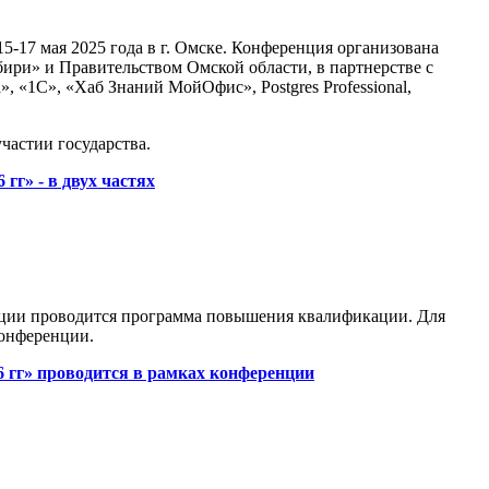
-17 мая 2025 года в г. Омске. Конференция организована
и» и Правительством Омской области, в партнерстве с
1С», «Хаб Знаний МойОфис», Postgres Professional,
астии государства.
г» - в двух частях
енции проводится программа повышения квалификации. Для
онференции.
 гг» проводится в рамках конференции