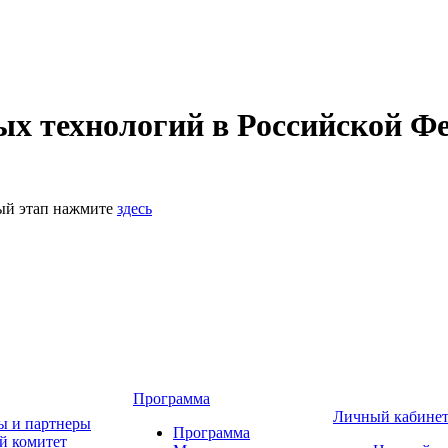
 технологий в Российской Фе
ный этап нажмите
здесь
Программа
Личный кабине
ы и партнеры
Программа
й комитет