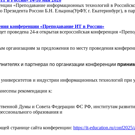
ренции «Преподавание информационных технологий в Российско
 Президента России Б.Н. Ельцина(УрФУ, г. Екатеринбург), в 
ения конференции «Преподавание ИТ в России»
удет проведена 24-я открытая всероссийская конференция «Пре
 организациям за предложения по месту проведения конференц
олнителях и партнерах по организации конференции
принима
университетов и индустрии информационных технологий при уч
ынесены рекомендации к:
твенной Думы и Совета Федерации ФС РФ, институтам развити
фессионального образования и
ющей странице сайта конференции:
https://it-education.ru/conf2025