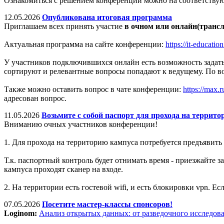
Ознакомиться с решением конференции можно на соответству
12.05.2026
Опубликована итоговая программа
Приглашаем всех принять участие
в очном или онлайн(транс
Актуальная программа на сайте конференции:
https://it-educati
У участников подключившихся онлайн есть возможность задать 
сортируют и релевантные вопросы попадают к ведущему. По в
Также можно оставить вопрос в чате конференции:
https://ma
адресован вопрос.
11.05.2026
Возьмите с собой паспорт для прохода на террито
Вниманию очных участников конференции!
1. Для прохода на территорию кампуса потребуется предъявить 
Т.к. паспортный контроль будет отнимать время - приезжайте
кампуса проходят сканер на входе.
2. На территории есть гостевой wifi, и есть блокировки vpn. Ес
07.05.2026
Посетите мастер-классы спонсоров!
Loginom:
Анализ открытых данных: от разведочного исследов