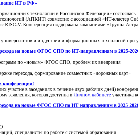
авание ИТ в РФ»
рмационных технологий в Российской Федерации» состоялась 15
хнологий (АПКИТ) совместно с ассоциацией «ИТ-кластер Сибир
ISC-V. Конференция поддержана компаниями «Группа Астра», «
университетов и индустрии информационных технологий при уч
ехода на новые ФГОС СПО по ИТ-направлениям в 2025-2026 г
х программ по «новым» ФГОС СПО, проблем их внедрения
держке перехода, формирование совместных «дорожных карт»
 конференции!
х участие в заседаниях в течение двух рабочих дней) конфер
рму заявления, которая доступна в
Личном кабинете
участника к
рехода на новые ФГОС СПО по ИТ-направлениям в 2025-2026
ПО
аций, специалисты по работе с системой образования