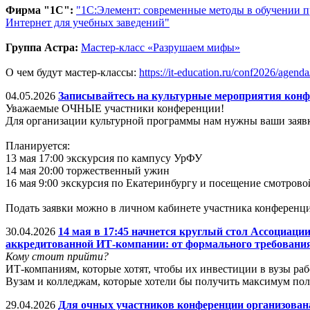
Фирма "1С":
"1С:Элемент: современные методы в обучении
Интернет для учебных заведений"
Группа Астра:
Мастер-класс «Разрушаем мифы»
О чем будут мастер-классы:
https://it-education.ru/conf2026/agend
04.05.2026
Записывайтесь на культурные мероприятия конф
Уважаемые ОЧНЫЕ участники конференции!
Для организации культурной программы нам нужны ваши заявк
Планируется:
13 мая 17:00 экскурсия по кампусу УрФУ
14 мая 20:00 торжественный ужин
16 мая 9:00 экскурсия по Екатеринбургу и посещение смотров
Подать заявки можно в личном кабинете участника конференц
30.04.2026
14 мая в 17:45 начнется круглый стол Ассоциа
аккредитованной ИТ-компании: от формального требования
Кому стоит прийти?
ИТ-компаниям, которые хотят, чтобы их инвестиции в вузы раб
Вузам и колледжам, которые хотели бы получить максимум по
29.04.2026
Для очных участников конференции организова