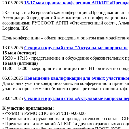
20.05.2025
15-17 мая прошла конференция АПКИТ «Препод
23-я открытая Всероссийская конференция «Преподавание инфо
Ассоциацией предприятий компьютерных и информационных те
ассоциациями РУССОФТ, АРПП «Отечественный софт», Альянс R
Loginom, IBS.
Цель конференции – обмен передовым опытом взаимодействия 
13.05.2025
Секция и круглый стол "Актуальные вопросы пер
15 мая (четверг)
15:30 – 17:15 - представление и обсуждение образовательны
16 мая (пятница)
11:30 – 13:00 – мероприятия и инициативы ИТ-бизнеса по под
05.05.2025
Повышение квалификации для очных участников
Для очных участников(приехавших на конференцию и принявши
участия в программе необходимо предварительно заполнить фо
28.04.2025
Секция и круглый стол «Актуальные вопросы пе
К участию приглашены:
• ФУМО и РУМО СПО по УГСП 09.00.00
• Представители руководства и преподавательского состава С
• Представители компаний АПКИТ и других отраслевых ассоци
• Представители рабочих групп по разработке ПООП, КОД