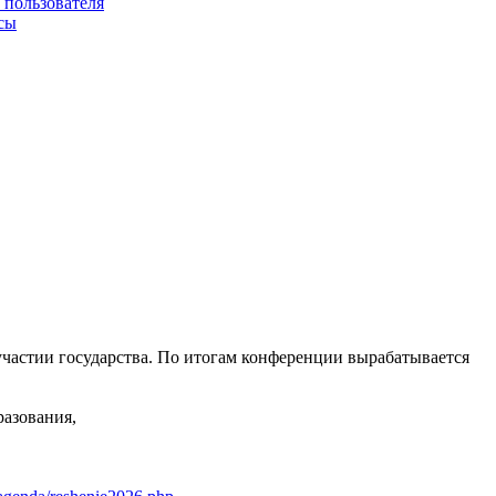
 пользователя
сы
астии государства. По итогам конференции вырабатывается
азования,