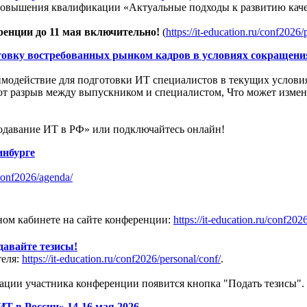
повышения квалификации «Актуальные подходы к развитию каче
ренции до 11 мая включительно!
(
https://it-education.ru/conf2026/
вку востребованных рынком кадров в условиях сокращения 
аимодействие для подготовки ИТ специалистов в текущих услови
ют разрыв между выпускником и специалистом, Что может изме
одавание ИТ в РФ» или подключайтесь онлайн!
инбурге
/conf2026/agenda/
ом кабинете на сайте конференции:
https://it-education.ru/conf202
давайте тезисы!
теля:
https://it-education.ru/conf2026/personal/conf/
.
трации участника конференции появится кнопка "Подать тезисы".
Т в России» 14-16 мая 2026