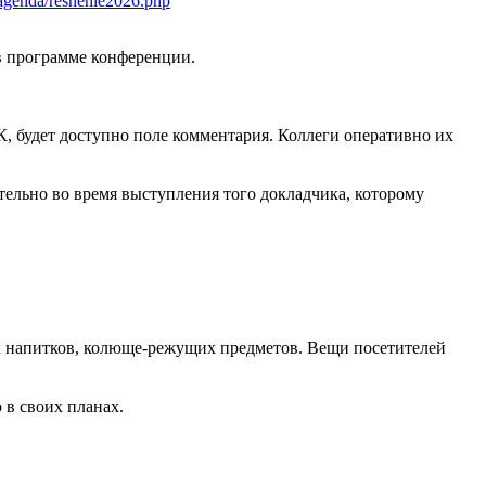
6/agenda/reshenie2026.php
в программе конференции.
К, будет доступно поле комментария. Коллеги оперативно их
тельно во время выступления того докладчика, которому
ных напитков, колюще-режущих предметов. Вещи посетителей
о в своих планах.