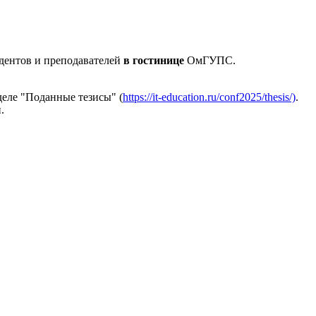
дентов и преподавателей
в гостинице
ОмГУПС.
деле "Поданные тезисы" (
https://it-education.ru/conf2025/thesis/)
.
.