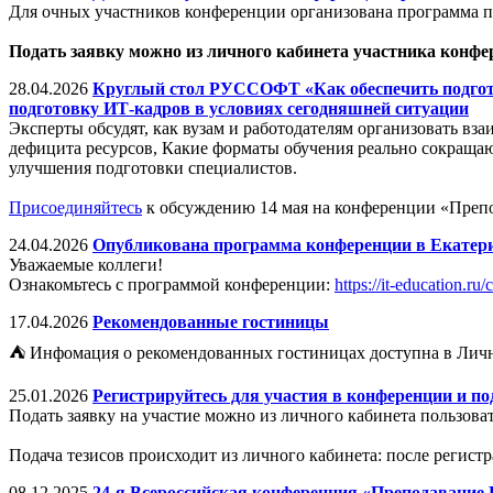
Для очных участников конференции организована программа 
Подать заявку можно из личного кабинета участника конфе
28.04.2026
Круглый стол РУССОФТ «Как обеспечить подгото
подготовку ИТ-кадров в условиях сегодняшней ситуации
Эксперты обсудят, как вузам и работодателям организовать вз
дефицита ресурсов, Какие форматы обучения реально сокраща
улучшения подготовки специалистов.
Присоединяйтесь
к обсуждению 14 мая на конференции «Преп
24.04.2026
Опубликована программа конференции в Екатер
Уважаемые коллеги!
Ознакомьтесь с программой конференции:
https://it-education.ru
17.04.2026
Рекомендованные гостиницы
⛺ Инфомация о рекомендованных гостиницах доступна в Личн
25.01.2026
Регистрируйтесь для участия в конференции и по
Подать заявку на участие можно из личного кабинета пользова
Подача тезисов происходит из личного кабинета: после регис
08.12.2025
24-я Всероссийская конференция «Преподавание И