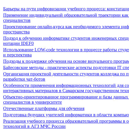
Барьеры на пути цифровизации учебного процесса: констатаци
Применение индивидуальной образовательной траектории как
специалистов
Проектирование онлайн-курса как необходимого элемента циф
пространства
Подход к обучению информатике студентов инженерных специ
нотации IDEF0
Использование LOW-code технологии в процессе работы студе
и перспектива
Подходы к поддержке обучения на основе визуального прогр
Байесовские методы - практические аспекты подготовки IT сп
Организация проектной деятельности студентов колледжа по
разработки чат-ботов
Особенности применения информационных технологий для со
интерактивных материалов в Самарском государственном техн
Объектно-ориентированное программирование и базы данных 
специалистов в университете
Отечественные платформы для обучения
Подготовка будущих учителей информатики в области компью
Реализация учебного процесса образовательной программы в
технологий в АГЗ МЧС России