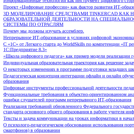
Информационные технологии как инструмент цифрового стор
Проект «Цифровые профессии» как фактор развития ИТ-образ
3D МОДЕЛИРОВАНИЕ СРЕДСТВАМИ TINKERCAD КАК Н
ОБРАЗОВАТЕЛЬНОЙ ДЕЯТЕЛЬНОСТИ НА СПЕЦИАЛЬ
СИСТЕМЫ ПО ОТРАСЛЯМ
Почему мы должны изучать ассемблер.
Непрерывное ИТ-образование в условиях цифровой экономик
С «1С» от Легкого старта до WorldSkills по компетенции «IT р
1С:Предприятие 8.3»
«Школа цифрового педагога» как пример модели реализации г
Индивидуальная образовательная траектория как решение зад
О некоторых изменениях в программе подготовки младших шк
Педагогическая концепция интеграции офлайн и онлайн обуч
образования
Цифровые инструменты профессиональной деятельности педа
Функциональные требования в объектно-ориентированном ана
ошибки слушателей программ непрерывного ИТ-образования
Реализация требований обновленного Федерального государст
стандарта основного общего образования в работе учителя ин
Тексты и задача коммуникации на уроках информатики в нача
О психолого-педагогическом обосновании использования порт
смартфонов) в образовании