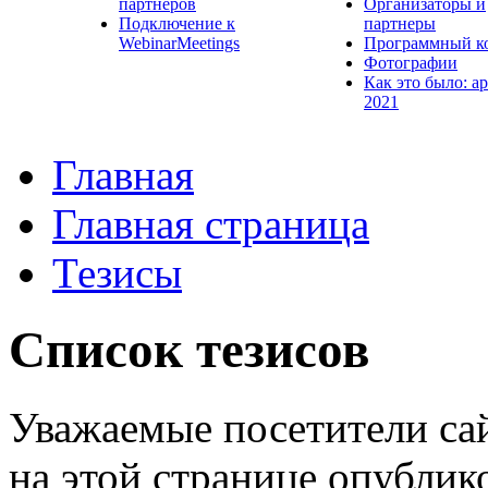
партнеров
Организаторы и
Подключение к
партнеры
WebinarMeetings
Программный к
Фотографии
Как это было: а
2021
Главная
Главная страница
Тезисы
Список тезисов
Уважаемые посетители са
на этой странице опублик