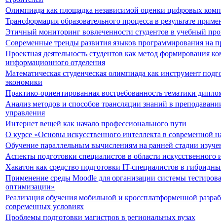
Олимпиада как площадка независимой оценки цифровых ком
Трансформация образовательного процесса в результате примен
Этичный мониторинг вовлеченности студентов в учебный пр
Современные тренды развития языков программирования на п
Проектная деятельность студентов как метод формирования к
информационного отделения
Математическая студенческая олимпиада как инструмент подг
экономики
Практико-ориентированная востребованность тематики дипло
Анализ методов и способов трансляции знаний в преподавани
управления
Интернет вещей как начало профессионального пути
О курсе «Основы искусственного интеллекта в современной н
Обучение параллельным вычислениям на ранней стадии изуч
Аспекты подготовки специалистов в области искусственного 
Хакатон как средство подготовки IT-специалистов в гибридны
Применение среды Moodle для организации системы тестиров
оптимизации»
Реализация обучения мобильной и кроссплатформенной разраб
современных условиях
Проблемы подготовки магистров в региональных вузах