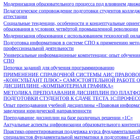
Модернизация образовательного процесса под влиянием движен
Педагогическое сопровождение подготовки студентов колледж
аттестации
Социальные тенденции, особенности и концептуальные ориен
образования в условиях четвёртой промышленной революции
Модернизация образования с использованием технологий онл
Подготовка информатиков в системе СПО к применению мето
профессиональной деятельности
Универсальные информационные компетенции: опыт обучения
СПО
Цепочки заданий для обучения программированию
ПРИМЕНЕНИЕ СПРАВОЧНОЙ СИСТЕМЫ АИС ПРАВОВО
«КОНСУЛЬТАНТ ПЛЮС» САМОСТОЯТЕЛЬНОЙ РАБОТЕ 
ДИСЦИПЛИНЕ «КОМПЬЮТЕРНАЯ ГРАФИКА»
МЕТОДИКА ПРЕПОДАВАНИЯ ДИСЦИПЛИН ПО ПЛАТФОР
ПОДГОТОВКИ СТУДЕНТОВ К СДАЧЕ ТЕСТА 1С:ПРОФЕС
Опыт преподавания учебной дисциплины «Правовая информа
заведении юридической направленности
Преподавание дисциплин на базе различных решении «1С»
Актуальные аспекты цифровизации образовательного контент
Практико-ориентированная поддержка курса фундаментальной 
специалистов фундаментальной математики в подготовке IT-с