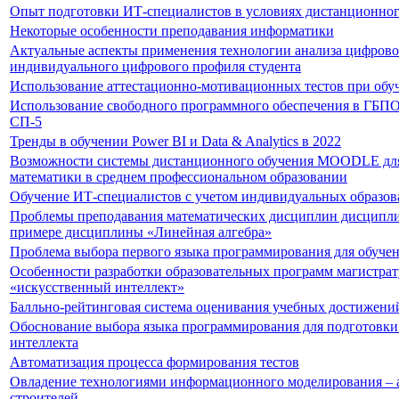
Опыт подготовки ИТ-специалистов в условиях дистанционног
Некоторые особенности преподавания информатики
Актуальные аспекты применения технологии анализа цифрово
индивидуального цифрового профиля студента
Использование аттестационно-мотивационных тестов при обу
Использование свободного программного обеспечения в ГБ
СП-5
Тренды в обучении Power BI и Data & Analytics в 2022
Возможности системы дистанционного обучения MOODLE для
математики в среднем профессиональном образовании
Обучение ИТ-специалистов с учетом индивидуальных образов
Проблемы преподавания математических дисциплин дисциплин
примере дисциплины «Линейная алгебра»
Проблема выбора первого языка программирования для обуче
Особенности разработки образовательных программ магистра
«искусственный интеллект»
Балльно-рейтинговая система оценивания учебных достижени
Обоснование выбора языка программирования для подготовки
интеллекта
Автоматизация процесса формирования тестов
Овладение технологиями информационного моделирования – а
строителей