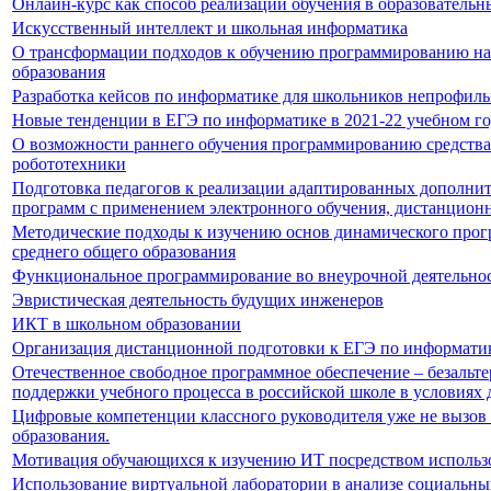
Онлайн-курс как способ реализации обучения в образователь
Искусственный интеллект и школьная информатика
О трансформации подходов к обучению программированию на 
образования
Разработка кейсов по информатике для школьников непрофиль
Новые тенденции в ЕГЭ по информатике в 2021-22 учебном г
О возможности раннего обучения программированию средства
робототехники
Подготовка педагогов к реализации адаптированных дополни
программ с применением электронного обучения, дистанцион
Методические подходы к изучению основ динамического прог
среднего общего образования
Функциональное программирование во внеурочной деятельно
Эвристическая деятельность будущих инженеров
ИКТ в школьном образовании
Организация дистанционной подготовки к ЕГЭ по информатике
Отечественное свободное программное обеспечение – безальт
поддержки учебного процесса в российской школе в условиях
Цифровые компетенции классного руководителя уже не вызов 
образования.
Мотивация обучающихся к изучению ИТ посредством использ
Использование виртуальной лаборатории в анализе социальн