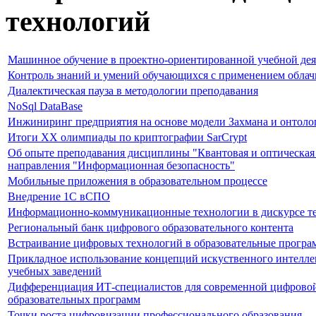
технологий
Машинное обучение в проектно-ориентированной учебной дея
Контроль знаний и умений обучающихся с применением облач
Диалектическая пауза в методологии преподавания
NoSql DataBase
Инжиниринг предприятия на основе модели Захмана и онтоло
Итоги XX олимпиады по криптографии SarCrypt
Об опыте преподавания дисциплины "Квантовая и оптическая 
направления "Информационная безопасность"
Мобильные приложения в образовательном процессе
Внедрение 1С вСПО
Информационно-коммуникационные технологии в дискурсе те
Региональный банк цифрового образовательного контента
Встраивание цифровых технологий в образовательные програ
Прикладное использование концепций искуственного интелле
учебных заведений
Дифференциация ИТ-специалистов для современной цифровой
образовательных программ
Точки роста цифровизации профессионального образования